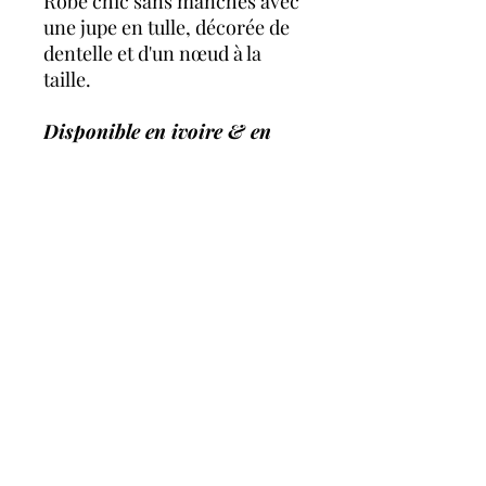
Robe chic sans manches avec
une jupe en tulle, décorée de
dentelle et d'un nœud à la
taille.
Disponible en ivoire & en
blanc.
A propos
FAQ
évènements à venir
telephone
Contactez-moi