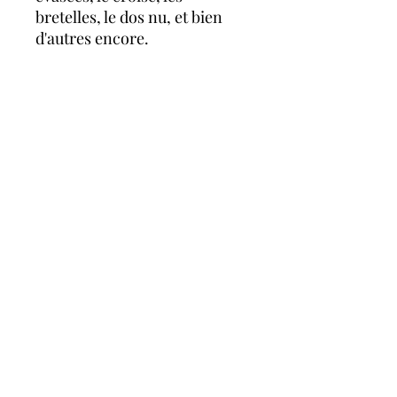
bretelles, le dos nu, et bien
d'autres encore.
Tout est possible avec une
seule robe !
Vous pouvez l'accessoiriser
avec l'anneau et le bandeau,
vendus séparément !
A propos
FAQ
évènements à venir