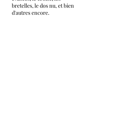
bretelles, le dos nu, et bien
d'autres encore.
Tout est possible avec une
seule robe !
Vous pouvez l'accessoiriser
avec l'anneau et le bandeau,
vendus séparément !
A propos
FAQ
évènements à venir