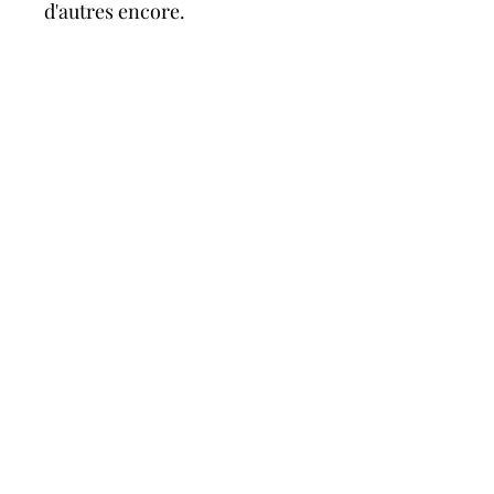
d'autres encore.
Tout est possible avec une
seule robe !
Vous pouvez l'accessoiriser
avec l'anneau et le bandeau,
vendus séparément !
A propos
FAQ
évènements à venir
telephone