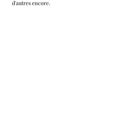
d'autres encore.
Tout est possible avec une
seule robe !
Vous pouvez l'accessoiriser
avec l'anneau et le bandeau,
vendus séparément !
A propos
FAQ
évènements à venir
telephone