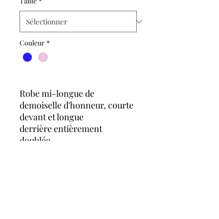
Taille
*
Couleur
*
Robe mi-longue de
demoiselle d'honneur, courte
devant et longue
derrière entièrement
doublée.
Zip invisible dans le dos.
Le mannequin mesure
1m64 et porte une taille "42"