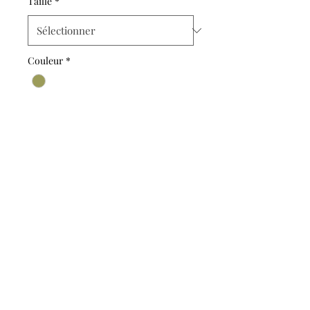
Taille
*
Couleur
*
A propos
FAQ
évènements à venir
telephone
Contactez-moi