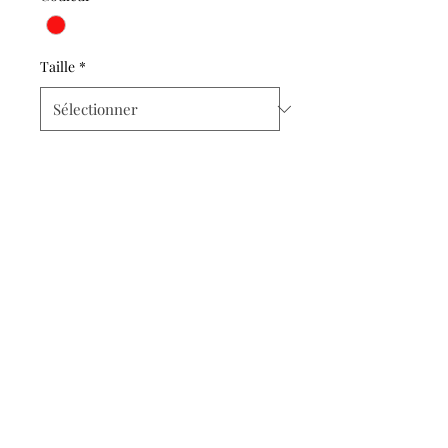
Taille
*
A propos
FAQ
évènements à venir
telephone
Contactez-moi