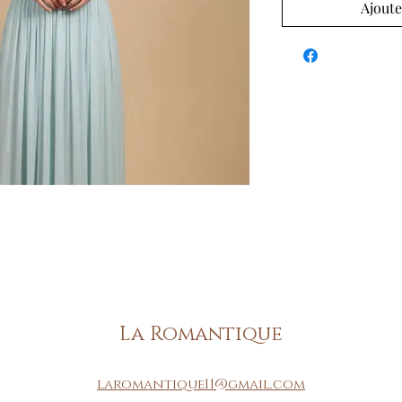
Ajoute
La Romantique
laromantique11@gmail.com